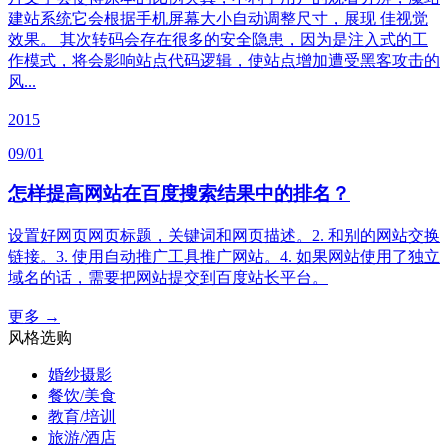
建站系统它会根据手机屏幕大小自动调整尺寸，展现 佳视觉
效果。 其次转码会存在很多的安全隐患，因为是注入式的工
作模式，将会影响站点代码逻辑，使站点增加遭受黑客攻击的
风...
2015
09/01
怎样提高网站在百度搜索结果中的排名？
设置好网页网页标题，关键词和网页描述。2. 和别的网站交换
链接。3. 使用自动推广工具推广网站。4. 如果网站使用了独立
域名的话，需要把网站提交到百度站长平台。
更多 →
风格选购
婚纱摄影
餐饮/美食
教育/培训
旅游/酒店