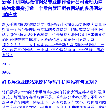
新乡手机网站微信网站专业制作设计公司金动力网
络为您量身打造一个后台管理所有网站的多屏网站--
-响应式
新乡手机网站微信网站专业制作设计公司金动力网络为您量身
打造一个后台管理所有网站的多屏网站---响应式网站 手机网
站，微信网站已经不再稀奇，但是移动互联网为用户带来多金
的同时也带来了麻烦，同样的信息，却要分别更新，麻
烦？？！！！！人工成本高-----选金动力网络响应式网站，一
个后台管三个网站，一个网址三个网站页面，***智能，省心
省钱！
2015
09/02
好多屏企业建站系统和转码手机网站有何区别？
转码是通过***的技术手段将PC内容转化为适应移动端的展现
形式，然而却存在着各种不足。首先从分辨率来看，不能够全
屏浏览这个网站，需要上下、左右拉条调节大小。拉伸后的图
片文字会使得原本的比例失真，不利于用户的观看分辨，魔站